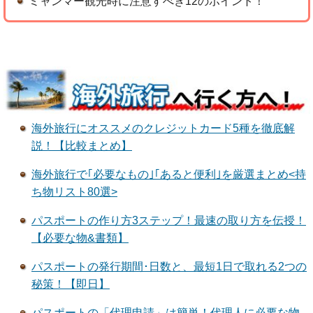
ミャンマー観光時に注意すべき12のポイント！
海外旅行にオススメのクレジットカード5種を徹底解
説！【比較まとめ】
海外旅行で｢必要なもの｣｢あると便利｣を厳選まとめ<持
ち物リスト80選>
パスポートの作り方3ステップ！最速の取り方を伝授！
【必要な物&書類】
パスポートの発行期間･日数と、最短1日で取れる2つの
秘策！【即日】
パスポートの「代理申請」は簡単！代理人に必要な物