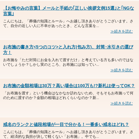
【お悔やみの言葉】メールと手紙の｢正しい挨拶文例15選｣と｢NGな
言葉｣
こんにちは。「葬儀の知識とルール」へお越し頂きありがとうございます。さ
て、自分の近しい人に不幸があったとき、どんな言葉を...
≫続きを読む
お布施の書き方<5つのコツ>と入れ方(包み方)、封筒･水引きの選び
方！
お布施を「ただ封筒にお金を入れて渡すだけ」と考えている方も多いのではな
いでしょうか？しかし実のところ、お布施には知ってい...
≫続きを読む
お布施の金額相場は30万？高い場合は100万も!?新札は使ってOK？
「お布施を渡す」という機会はなかなか訪れないため、そもそもお布施って何
のために渡すのか？金額の相場はどれくらいなのか？新...
≫続きを読む
戒名のランクと値段相場が一目で分かる！一番多い戒名はどれ？
こんにちは。「葬儀の知識とルール」へお越し頂きありがとうございます。さ
て、経済的な負担が決して軽くない「お布施」。中でも...