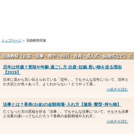
トップページ
＞ 冠婚葬祭関連
冠婚葬祭（お盆・法事・喪中・49日・香典・成人式・結婚式など）エ
ントリー一覧
厄年は何歳？意味や年齢,過ごし方,出産･妊娠,長い物を送る理由
【2019】
日本に昔から言い伝えられている「厄年」。でもそんな厄年について、厄年と
か大厄とか色々あって、よくわからない！どうやって過...
≫続きを読む
法事とは？香典(お金)の金額相場･入れ方【服装･髪型･持ち物】
亡くなった方の冥福を祈る「法事」。でもそんな法事について、そもそも法事
と法要の違いってなんだろう？香典の金額相場や入れ方...
≫続きを読む