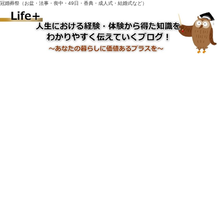
冠婚葬祭（お盆・法事・喪中・49日・香典・成人式・結婚式など）